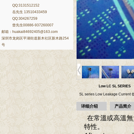
QQ:3131512152
岳先生 13510433459
QQ:304267259
曾先生00886-937260007
邮箱：huakai84692405@163.com
深圳市龙岗区平湖街道新木社区新木路254
号
Low LC SL SERIES
SL series Low Leakage Curr
详细介绍
产品简介
在常溫或高溫無負
特性。