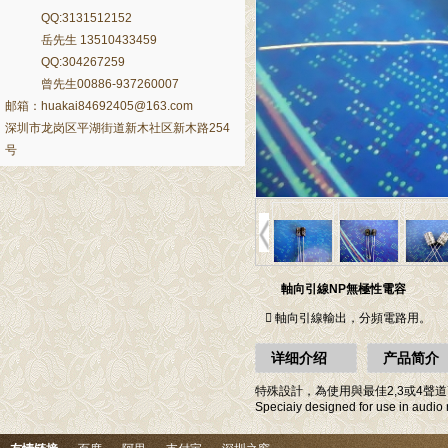
QQ:3131512152
岳先生 13510433459
QQ:304267259
曾先生00886-937260007
邮箱：huakai84692405@163.com
深圳市龙岗区平湖街道新木社区新木路254
号
軸向引線NP無極性電容
 軸向引線輸出，分頻電路用。
详细介绍
产品简介
特殊設計，為使用與最佳2,3或4聲
Speciaiy designed for use in audio n