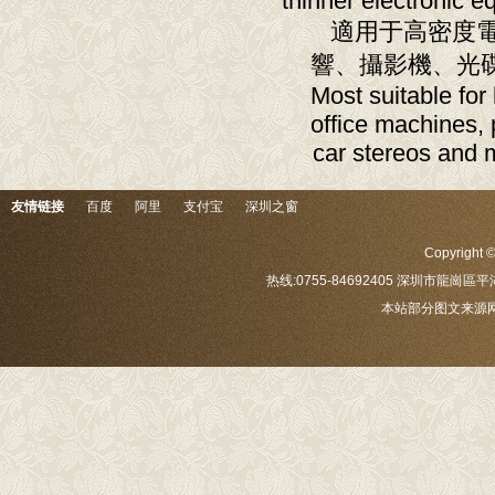
thinner electronic e
適用于高密度電
響、攝影機、光
Most suitable for
office machines, 
car stereos and 
友情链接
百度
阿里
支付宝
深圳之窗
Copyrig
热线:0755-84692405 深圳市龍崗區平
本站部分图文来源